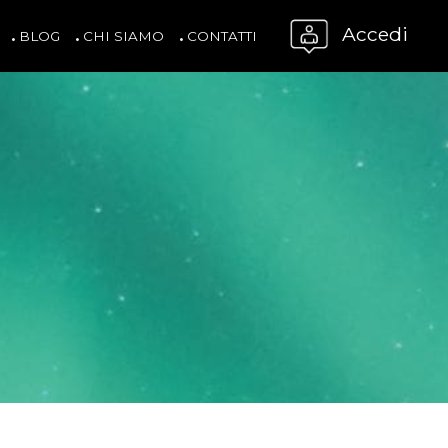
Accedi
BLOG
CHI SIAMO
CONTATTI