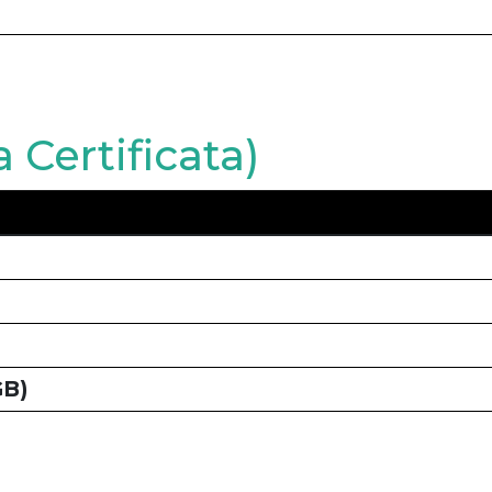
 Certificata)
GB)