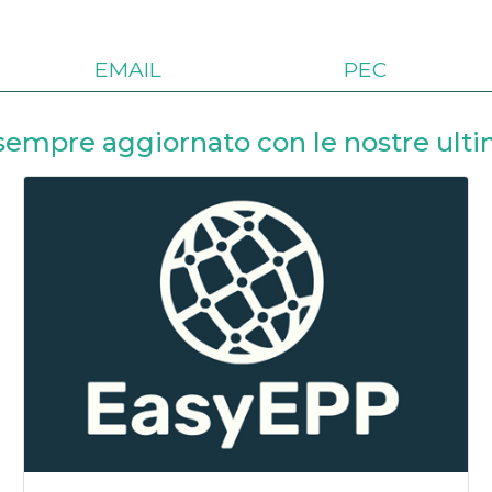
EMAIL
PEC
sempre aggiornato con le nostre ult