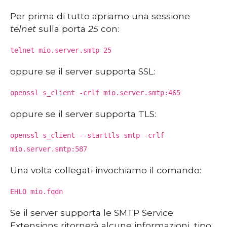
Per prima di tutto apriamo una sessione
telnet
sulla porta
25
con:
telnet mio.server.smtp 25
oppure se il server supporta SSL:
openssl s_client -crlf mio.server.smtp:465
oppure se il server supporta TLS:
openssl s_client --starttls smtp -crlf
mio.server.smtp:587
Una volta collegati invochiamo il comando:
EHLO mio.fqdn
Se il server supporta le SMTP Service
Extensions ritornerà alcune informazioni, tipo: