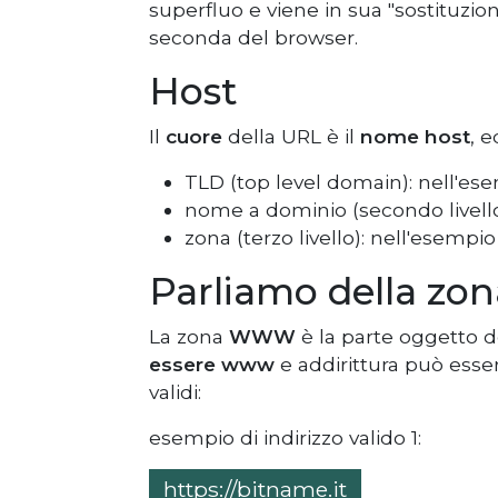
superfluo e viene in sua "sostituzi
seconda del browser.
Host
Il
cuore
della URL è il
nome host
, e
TLD (top level domain): nell'e
nome a dominio (secondo livell
zona (terzo livello): nell'esempi
Parliamo della 
La zona
WWW
è la parte oggetto d
essere www
e addirittura può esse
validi:
esempio di indirizzo valido 1:
https://bitname.it