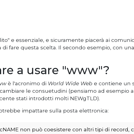
to" e essenziale, e sicuramente piacerà ai comunicat
di fare questa scelta. Il secondo esempio, con un
are a usare "www"?
ww
è l'acronimo di
World Wide Web
e contiene un si
 cambiare le consuetudini (pensiamo ad esempio a 
ecente stati introdotti molti NEWgTLD).
trebbe impattare sulla posta elettronica:
NAME non può coesistere con altri tipi di record, c