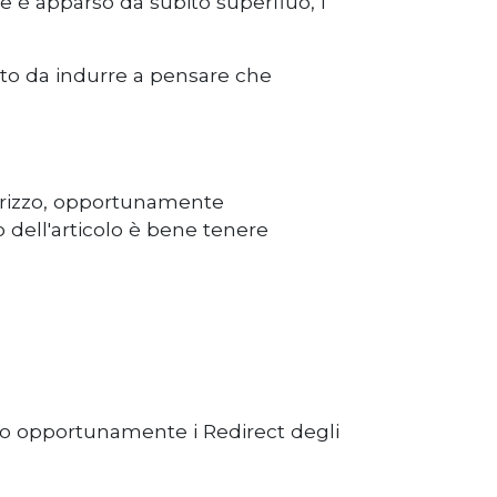
e è apparso da subito superfluo, i
nto da indurre a pensare che
irizzo, opportunamente
o dell'articolo è bene tenere
rato opportunamente i Redirect degli