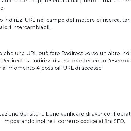
 radice che è rappresentata dal punto "." ma siccom
o.
no indirizzi URL nel campo del motore di ricerca, ta
lori intercambiabili...
 che una URL può fare Redirect verso un altro ind
 i Redirect da indirizzi diversi, mantenendo l'esempi
r al momento 4 possibili URL di accesso:
licazione del sito, è bene verificare di aver configu
mo, impostando inoltre il corretto codice ai fini SEO.