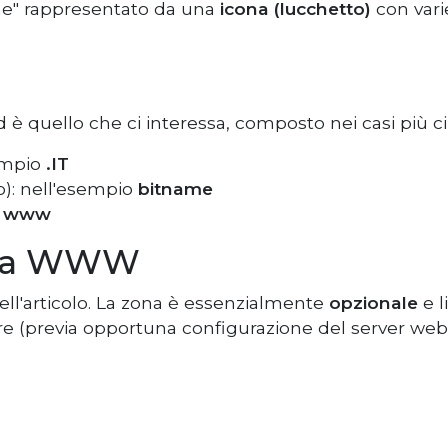
one" rappresentato da una
icona (lucchetto)
con varie
d è quello che ci interessa, composto nei casi più ci
sempio
.IT
o): nell'esempio
bitname
o
www
zona WWW
ell'articolo. La zona è essenzialmente
opzionale
e l
re (previa opportuna configurazione del server web)