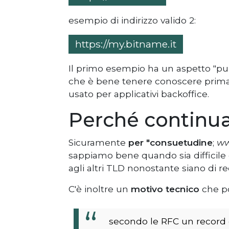
esempio di indirizzo valido 2:
https://my.bitname.it
Il primo esempio ha un aspetto "puli
che è bene tenere conoscere prima 
usato per applicativi backoffice.
Perché continu
Sicuramente
per "consuetudine
;
w
sappiamo bene quando sia difficile
agli altri TLD nonostante siano di r
C'è inoltre un
motivo tecnico
che po
secondo le RFC un record c